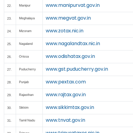
www.manipurvat.gov.in
Manipur
22.
www.megvat.gov.in
Meghalaya
23.
www.zotax.nic.in
Mizoram
24.
www.nagalandtax.nic.in
Nagaland
25.
www.odishatax.gov.in
Orissa
26.
www.gst.puducherry.gov.in
Puducherry
27.
www.pextax.com
Punjab
28.
www.rajtax.gov.in
Rajasthan
29.
www.sikkimtax.gov.in
Sikkim
30.
www.tnvat.gov.in
Tamil Nadu
31.
www.tripurataxes.nic.in